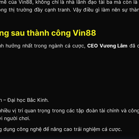
ẽ của Vin88, không chỉ là nhà lãnh đạo tài ba mà còn là 
ong thị trường đầy cạnh tranh. Vậy điều gì làm nên sự t
ng sau thành công Vin88
ảnh hưởng nhất trong ngành cá cược,
CEO Vương Lâm
đã c
 – Đại học Bắc Kinh.
nhiều vị trí quan trọng trong các tập đoàn tài chính và cô
vi người chơi.
ng dụng công nghệ để nâng cao trải nghiệm cá cược.