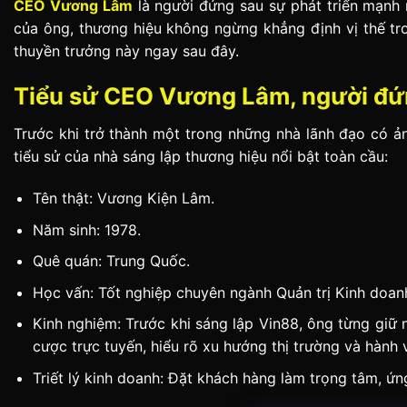
CEO Vương Lâm
là người đứng sau sự phát triển mạnh m
của ông, thương hiệu không ngừng khẳng định vị thế tr
thuyền trưởng này ngay sau đây.
Tiểu sử CEO Vương Lâm, người đứ
Trước khi trở thành một trong những nhà lãnh đạo có 
tiểu sử của nhà sáng lập thương hiệu nổi bật toàn cầu:
Tên thật: Vương Kiện Lâm.
Năm sinh: 1978.
Quê quán: Trung Quốc.
Học vấn: Tốt nghiệp chuyên ngành Quản trị Kinh doanh
Kinh nghiệm: Trước khi sáng lập Vin88, ông từng giữ 
cược trực tuyến, hiểu rõ xu hướng thị trường và hành 
Triết lý kinh doanh: Đặt khách hàng làm trọng tâm, ứ