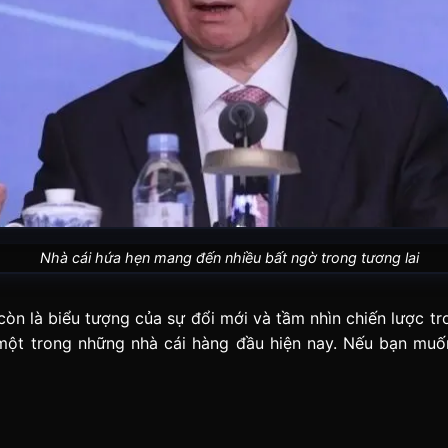
Nhà cái hứa hẹn mang đến nhiều bất ngờ trong tương lai
còn là biểu tượng của sự đổi mới và tầm nhìn chiến lược t
ột trong những nhà cái hàng đầu hiện nay. Nếu bạn muốn