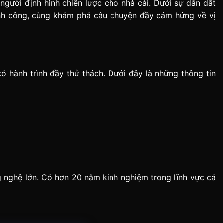
người định hình chiến lược cho nhà cái. Dưới sự dẫn dắt
hành công, cùng khám phá câu chuyện đầy cảm hứng về vị
ó hành trình đầy thử thách. Dưới đây là những thông tin
ng nghệ lớn. Có hơn 20 năm kinh nghiệm trong lĩnh vực cá