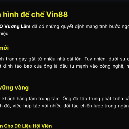
h hình đế chế Vin88
O Vương Lâm
đã có những quyết định mang tính bước ngoặ
hiệu:
mới
nh tranh gay gắt từ nhiều nhà cái lớn. Tuy nhiên, dưới sự
ết định táo bạo của ông là đầu tư mạnh vào công nghệ, 
 vững vàng
y khách hàng làm trung tâm. Ông đã tập trung phát triển 
 đó, việc hợp tác với nhiều đối tác chiến lược trong ngà
n Cho Dữ Liệu Hội Viên