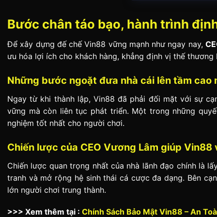
Bước chân táo bạo, hành trình địn
Để xây dựng đế chế Vin88 vững mạnh như ngay nay,
CE
ưu hóa lợi ích cho khách hàng, khẳng định vị thế thương 
Những bước ngoặt đưa nhà cái lên tầm cao 
Ngay từ khi thành lập, Vin88 đã phải đối mặt với sự cạ
vững mà còn liên tục phát triển. Một trong những quy
nghiệm tốt nhất cho người chơi.
Chiến lược của CEO Vương Lâm giúp Vin88
Chiến lược quan trọng nhất của nhà lãnh đạo chính là lấ
tranh và mở rộng hệ sinh thái cá cược đa dạng. Bên cạnh
lớn người chơi trung thành.
>>> Xem thêm tại :
Chính Sách Bảo Mật Vin88 – An Toà