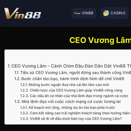
Bỏ
qua
VIN88
CASINO
nội
dung
CEO Vương Lâm 
CEO Vương Lâm – Cánh Chim Đầu Đàn Dẫn Dắt Vin88 T
Tiểu sử CEO Vương Lâm, người đứng sau thành công Vin
Bước chân táo bạo, hành trình định hình đế chế Vin88
Những bước ngoặt đưa nhà cái lên tầm cao mới
Chiến lược của CEO Vương Lâm giúp Vin88 vững vàng
Các dấu ấn cá nhân của nhà lãnh đạo trong ngành cá cược
Nhà lãnh đạo với cuộc cách mạng cá cược tương lai
Kế hoạch mở rộng, những dự án táo bạo phía trước
Cam kết nâng cao trải nghiệm khách hàng theo hướng hiện 
Vin88 sẽ đi về đâu dưới bàn tay của CEO Vương Lâm?