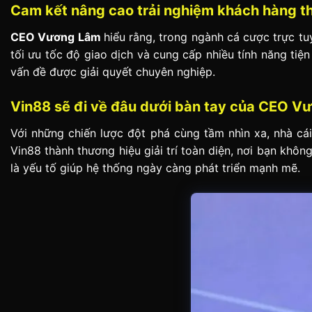
Cam kết nâng cao trải nghiệm khách hàng t
CEO Vương Lâm
hiểu rằng, trong ngành cá cược trực tuy
tối ưu tốc độ giao dịch và cung cấp nhiều tính năng tiệ
vấn đề được giải quyết chuyên nghiệp.
Vin88 sẽ đi về đâu dưới bàn tay của CEO V
Với những chiến lược đột phá cùng tầm nhìn xa, nhà cái
Vin88 thành thương hiệu giải trí toàn diện, nơi bạn kh
là yếu tố giúp hệ thống ngày càng phát triển mạnh mẽ.