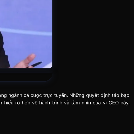
rong ngành cá cược trực tuyến. Những quyết định táo bạo
 hiểu rõ hơn về hành trình và tầm nhìn của vị CEO này,