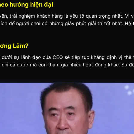
heo hướng hiện đại
ến, trải nghiệm khách hàng là yếu tố quan trọng nhất. Vì v
n ích để người chơi có những giây phút giải trí tốt nhất.
ương Lâm?
 dưới sự lãnh đạo của CEO sẽ tiếp tục khẳng định vị thế 
ông chỉ cá cược mà còn tham gia nhiều hoạt động khác. Sự 