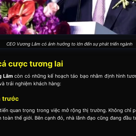
CEO Vương Lâm có ảnh hưởng to lớn đến sự phát triển ngành
á cược tương lai
g Lâm
còn có những kế hoạch táo bạo nhằm định hình tương
 và trải nghiệm khách hàng:
a trước
iến quan trọng trong việc mở rộng thị trường. Không chỉ p
ên toàn thế giới. Bên cạnh đó, nhà lãnh đạo cũng đang đầu